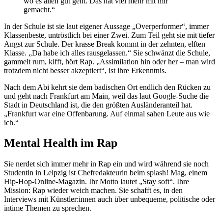
wo es allen gut geht. Das hat viel mehr mit mir
gemacht.“
In der Schule ist sie laut eigener Aussage „Overperformer“, immer
Klassenbeste, untröstlich bei einer Zwei. Zum Teil geht sie mit tiefer
Angst zur Schule. Der krasse Break kommt in der zehnten, elften
Klasse. „Da habe ich alles rausgelassen.“ Sie schwänzt die Schule,
gammelt rum, kifft, hört Rap. „Assimilation hin oder her – man wird
trotzdem nicht besser akzeptiert“, ist ihre Erkenntnis.
Nach dem Abi kehrt sie dem badischen Ort endlich den Rücken zu
und geht nach Frankfurt am Main, weil das laut Google-Suche die
Stadt in Deutschland ist, die den größten Ausländeranteil hat.
„Frankfurt war eine Offenbarung. Auf einmal sahen Leute aus wie
ich.“
Mental Health im Rap
Sie nerdet sich immer mehr in Rap ein und wird während sie noch
Studentin in Leipzig ist Chefredakteurin beim splash! Mag, einem
Hip-Hop-Online-Magazin. Ihr Motto lautet „Stay soft“. Ihre
Mission: Rap wieder weich machen. Sie schafft es, in den
Interviews mit Künstler:innen auch über unbequeme, politische oder
intime Themen zu sprechen.