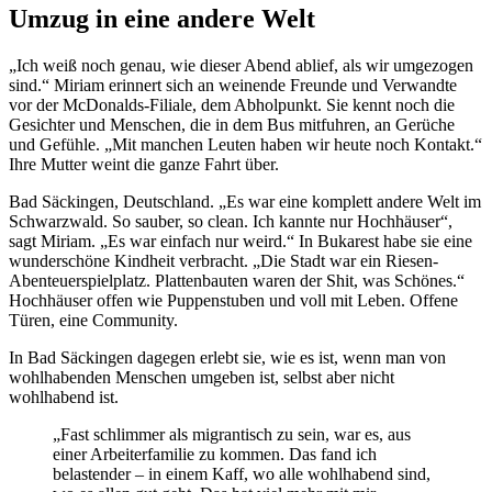
Umzug in eine andere Welt
„Ich weiß noch genau, wie dieser Abend ablief, als wir umgezogen
sind.“ Miriam erinnert sich an weinende Freunde und Verwandte
vor der McDonalds-Filiale, dem Abholpunkt. Sie kennt noch die
Gesichter und Menschen, die in dem Bus mitfuhren, an Gerüche
und Gefühle. „Mit manchen Leuten haben wir heute noch Kontakt.“
Ihre Mutter weint die ganze Fahrt über.
Bad Säckingen, Deutschland. „Es war eine komplett andere Welt im
Schwarzwald. So sauber, so clean. Ich kannte nur Hochhäuser“,
sagt Miriam. „Es war einfach nur weird.“ In Bukarest habe sie eine
wunderschöne Kindheit verbracht. „Die Stadt war ein Riesen-
Abenteuerspielplatz. Plattenbauten waren der Shit, was Schönes.“
Hochhäuser offen wie Puppenstuben und voll mit Leben. Offene
Türen, eine Community.
In Bad Säckingen dagegen erlebt sie, wie es ist, wenn man von
wohlhabenden Menschen umgeben ist, selbst aber nicht
wohlhabend ist.
„Fast schlimmer als migrantisch zu sein, war es, aus
einer Arbeiterfamilie zu kommen. Das fand ich
belastender – in einem Kaff, wo alle wohlhabend sind,