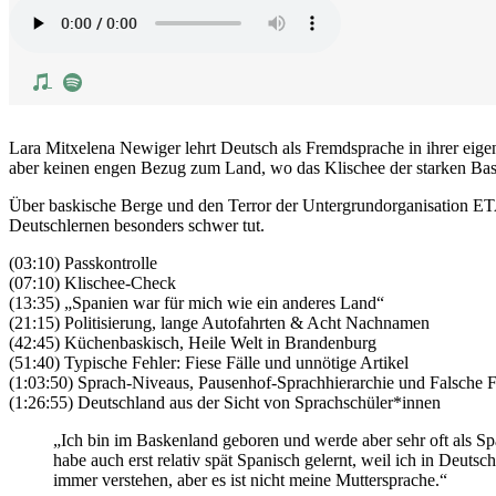
Lara Mitxelena Newiger lehrt Deutsch als Fremdsprache in ihrer eige
aber keinen engen Bezug zum Land, wo das Klischee der starken Ba
Über baskische Berge und den Terror der Untergrundorganisation ETA
Deutschlernen besonders schwer tut.
(03:10) Passkontrolle
(07:10) Klischee-Check
(13:35) „Spanien war für mich wie ein anderes Land“
(21:15) Politisierung, lange Autofahrten & Acht Nachnamen
(42:45) Küchenbaskisch, Heile Welt in Brandenburg
(51:40) Typische Fehler: Fiese Fälle und unnötige Artikel
(1:03:50) Sprach-Niveaus, Pausenhof-Sprachhierarchie und Falsche 
(1:26:55) Deutschland aus der Sicht von Sprachschüler*innen
„Ich bin im Baskenland geboren und werde aber sehr oft als Spa
habe auch erst relativ spät Spanisch gelernt, weil ich in Deut
immer verstehen, aber es ist nicht meine Muttersprache.“