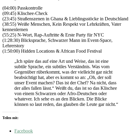
(04:00) Passkontrolle
(09:45) Klischee-Check
(23:45) Straßenszenen in Ghana & Lieblingsstöcke in Deutschland
(38:55) Weiße Menschen, Kein Respekt vor Lehrkräften, Vater
kennenlernen
(55:25) N-Wort, Rap-Auftritte & Erste Party für NYC
(1:28:30) Blicksprache, Schwarzer Mann im Event-Space,
Lehrerstory
(1:50:00) Hidden Locations & African Food Festival
„Ich spüre das auf eine Art und Weise, das ist eine
subtile Sprache, ein subtiles Verständnis. Was vom
Gegenüber rüberkommt, was der vielleicht gar nicht
beabsichtigt hat, aber es kommt so an: „Oh, der soll
unser Event machen? Das ist der Chef? Na nicht, dass
der alles fallen lässt.“ Weißt du, das ist so das Klischee
von einem Schwarzen oder Afro-Deutschen oder
whatever. Ich sehe es an den Blicken. Die Blicke
können so laut reden, das glauben die Leute gar nicht.“
Teilen mit:
Facebook