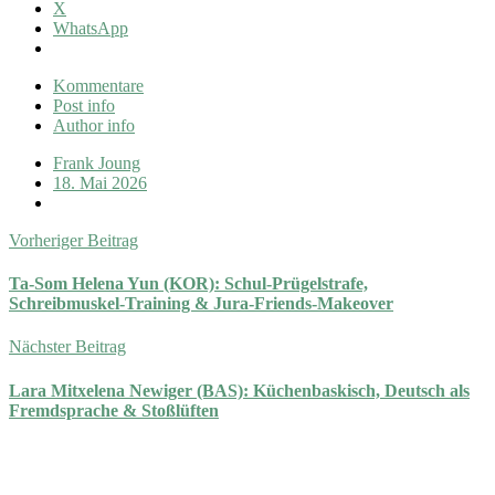
X
WhatsApp
Kommentare
Post info
Author info
Frank Joung
18. Mai 2026
Vorheriger Beitrag
Ta-Som Helena Yun (KOR): Schul-Prügelstrafe,
Schreibmuskel-Training & Jura-Friends-Makeover
Nächster Beitrag
Lara Mitxelena Newiger (BAS): Küchenbaskisch, Deutsch als
Fremdsprache & Stoßlüften