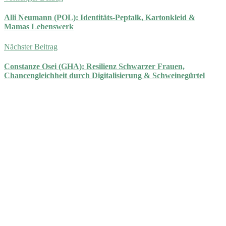
Alli Neumann (POL): Identitäts-Peptalk, Kartonkleid &
Mamas Lebenswerk
Nächster Beitrag
Constanze Osei (GHA): Resilienz Schwarzer Frauen,
Chancengleichheit durch Digitalisierung & Schweinegürtel