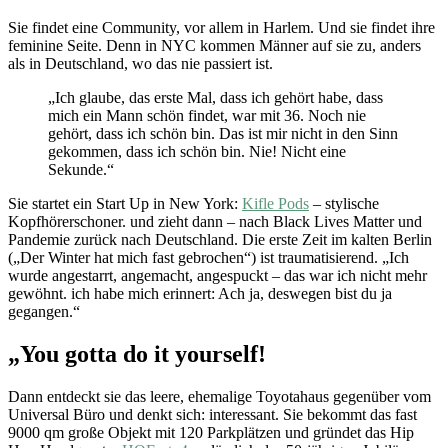
Sie findet eine Community, vor allem in Harlem. Und sie findet ihre
feminine Seite. Denn in NYC kommen Männer auf sie zu, anders
als in Deutschland, wo das nie passiert ist.
„Ich glaube, das erste Mal, dass ich gehört habe, dass
mich ein Mann schön findet, war mit 36. Noch nie
gehört, dass ich schön bin. Das ist mir nicht in den Sinn
gekommen, dass ich schön bin. Nie! Nicht eine
Sekunde.“
Sie startet ein Start Up in New York:
Kifle Pods
– stylische
Kopfhörerschoner. und zieht dann – nach Black Lives Matter und
Pandemie zurück nach Deutschland. Die erste Zeit im kalten Berlin
(„Der Winter hat mich fast gebrochen“) ist traumatisierend. „Ich
wurde angestarrt, angemacht, angespuckt – das war ich nicht mehr
gewöhnt. ich habe mich erinnert: Ach ja, deswegen bist du ja
gegangen.“
„You gotta do it yourself!
Dann entdeckt sie das leere, ehemalige Toyotahaus gegenüber vom
Universal Büro und denkt sich: interessant. Sie bekommt das fast
9000 qm große Objekt mit 120 Parkplätzen und gründet das Hip