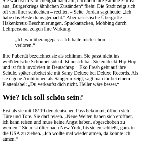
Sie wächst in Mönchengladbach auf, nachdem ihre Familie Eritrea
aus „Bürgerkriegs ähnlichen Zuständen“ flieht. Die Stadt zeigt sich
oft von ihrer schlechten – rechten – Seite. Jordan sagt heute: „Ich
habe das Beste draus gemacht.“ Aber rassistische Übergriffe –
Hakenkreuz-Beschmierungen, Spuckattacken, Mobbing durch
Lehrpersonal zeigen ihre Wirkung.
„Ich war überangepasst. Ich hatte mich schon
verloren.“
Ihre Pubertät bezeichnet sie als schlimm. Sie passt nicht ins
weißdeutsche Schönheitsideal. Ist unsichtbar. Sie entdeckt Hip Hop
und ist früh involviert in Deutschrap – Eko Fresh geht auf ihre
Schule, später arbeitet sie mit Samy Deluxe bei Deluxe Records. Als
sie eigene Ambitionen als Sängerin zeigt, sagt man ihr bei einem
Plattenlabel: „Du verkaufst dich nicht. Heller wäre besser.“
Wie? Ich soll schön sein?
Erst als sie mit 18/ 19 den deutschen Pass bekommt, öffnen sich
Türe und Tore. Sie darf reisen. „Neue Welten haben sich eröffnet,
ich kann reisen und muss keine Angst haben, abgeschoben zu
werden.“ Sie reist öfter nach New York, bis sie entschließt, ganz in
die USA zu ziehen. „Ich wollte mal wieder atmen, da konnte ich
atmen.“