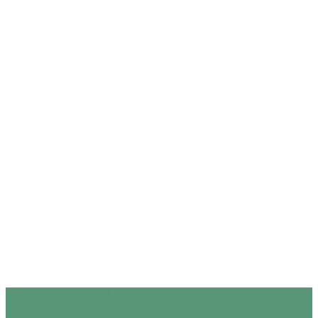
„Die Stimmung bekommst du als Schwarze Frau, die in
irgendwas erfolgreich ist, sehr oft: Die Stimmung von: