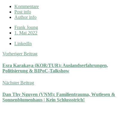
Kommentare
Post info
Author info
Frank Joung
1. Mai 2022
LinkedIn
Vorheriger Beitrag
Esra Karakaya (KOR/TUR): Auslandserfahrungen,
Politisierung & BIPoC-Talkshow
Nächster Beitrag
Dan Thy Nguyen (VNM): Familientrauma, Wutlesen &
Sonnenblumenhaus | Kein Schlussstrich!