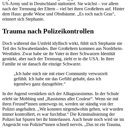
US-Army und in Deutschland stationiert. Sie wächst – vor allem
nach der Trennung der Eltern – viel bei ihren Großeltern auf. Hinter
dem Haus: große Wiese und Obstbäume. „Es roch nach Gras“,
erinnert sich Stephanie.
Trauma nach Polizeikontrollen
Doch während das Umfeld idyllisch wirkt, fühlt sich Stephanie nie
Teil des Schwabenlandes. Ihre Großeltern kommen aus Nordrhein-
Westfalen. Zwar habe sie ihr Vater in ihrer Schwarzen Identität
gestärkt, aber nach der Trennung, zieht er in die USA. In ihrer
Familie ist sie danach die einzige Schwarze.
„Ich habe mich nie mit einer Community verwurzelt
gefühlt. Ich habe nie das Gefühl gehabt, dass ich
irgendwo ganz dazugehöre.“
In der Jugend verstärken sich der Alltagsrassismus. In der Schule
erlebt sie Mobbing und „Rassismus aller Couleur“. Wenn sie mit
ihren Freund*innen unterwegs ist, werden sie ständig von der
Polizei angehalten. „Wir konnten nirgendwohin gehen, wir wurden
immer kontrolliert, es war furchtbar.“ Die Kriminalisierung der
Polizei hat Spuren bei ihr hinterlassen. Auch heute noch wird sie im
Angesicht von Polizist*innen schnell nervös. „Das ist ein Trauma,