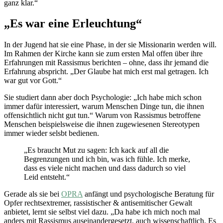
ganz klar.“
„Es war eine Erleuchtung“
In der Jugend hat sie eine Phase, in der sie Missionarin werden will.
Im Rahmen der Kirche kann sie zum ersten Mal offen über ihre
Erfahrungen mit Rassismus berichten – ohne, dass ihr jemand die
Erfahrung abspricht. „Der Glaube hat mich erst mal getragen. Ich
war gut vor Gott.“
Sie studiert dann aber doch Psychologie: „Ich habe mich schon
immer dafür interessiert, warum Menschen Dinge tun, die ihnen
offensichtlich nicht gut tun.“ Warum von Rassismus betroffene
Menschen beispielsweise die ihnen zugewiesenen Stereotypen
immer wieder selsbt bedienen.
„Es braucht Mut zu sagen: Ich kack auf all die
Begrenzungen und ich bin, was ich fühle. Ich merke,
dass es viele nicht machen und dass dadurch so viel
Leid entsteht.“
Gerade als sie bei
OPRA
anfängt und psychologische Beratung für
Opfer rechtsextremer, rassistischer & antisemitischer Gewalt
anbietet, lernt sie selbst viel dazu. „Da habe ich mich noch mal
anders mit Rassismus auseinandergesetzt, auch wissenschaftlich. Es