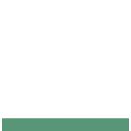
„Die (Rechten) wollen, dass man Angst bekommt, sich
Gedanken macht oder sich schlecht fühlt. Aber man