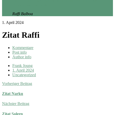
darf dem nicht nachgeben, auch wenn es schwerfällt.
Denn genau das wollen die."
Raffi Balboa
1. April 2024
Zitat Raffi
Kommentare
Post info
Author info
Frank Joung
1. April 2024
Uncategorized
Vorheriger Beitrag
Zitat Narku
Nächster Beitrag
Zitat Soleen