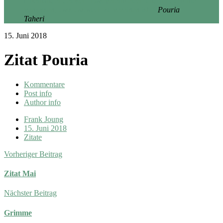
miteinander deutsch. Das vereint euch und ihr dürft nie
vergessen, dass das auch zu vereinen ist'."
Pouria
Taheri
15. Juni 2018
Zitat Pouria
Kommentare
Post info
Author info
Frank Joung
15. Juni 2018
Zitate
Vorheriger Beitrag
Zitat Mai
Nächster Beitrag
Grimme