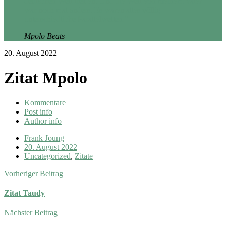
deutschen Welt treffen. Und die Welt von meinem Vater
war noch mal anders. Es waren alles völlig
unterschiedliche Parallelwelten."
Mpolo Beats
20. August 2022
Zitat Mpolo
Kommentare
Post info
Author info
Frank Joung
20. August 2022
Uncategorized
,
Zitate
Vorheriger Beitrag
Zitat Taudy
Nächster Beitrag