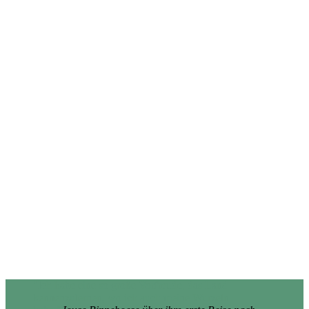
"Ich habe eine so große Vorfreude, das Land
kennenzulernen, wo ich auch meine Wurzeln