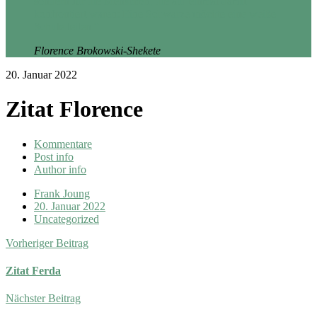
sondern für die Menschen, die auf einmal damit
konfrontiert waren: Eine Schwarze möchte eine weiße
Schule leiten.“
Florence Brokowski-Shekete
20. Januar 2022
Zitat Florence
Kommentare
Post info
Author info
Frank Joung
20. Januar 2022
Uncategorized
Vorheriger Beitrag
Zitat Ferda
Nächster Beitrag