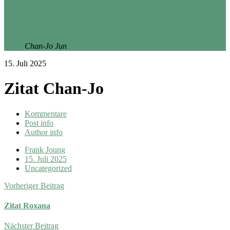
eigentlich ferngehalten, aber da bin ich einmal zum
Gans-Essen hingegangen und dann sagten mir die
Kollegen: 'Du bist der unkoreanischste Koreaner, den
wir kennen.' Und ich fand das gar nicht schlecht."
Chan-Jo Jun
15. Juli 2025
Zitat Chan-Jo
Kommentare
Post info
Author info
Frank Joung
15. Juli 2025
Uncategorized
Vorheriger Beitrag
Zitat Roxana
Nächster Beitrag