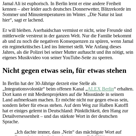
Jamal Ali ist euphorisch. In Berlin lernt er eine andere Freiheit
kennen – aber leider auch deutsches Donnerwetter, Blitzrekorde im
Sommer und Minustemperaturen im Winter. „Die Natur ist laut
hier“, sagt er lachend.
Er will bleiben. Aserbaidschan vermisst er nicht, seine Freunde sind
mittlerweile verstreut in der ganzen Welt. Nur die Familie bekommt
ab und zu noch die negativen Konsequenzen zu spüren, wenn Jamal
ein regimekritisches Lied ins Internet stellt. Wie Anfang dieses
Jahres, als die Polizei bei seiner Mutter auftaucht und ihn nötigt, sein
eigenes Musikvideo von seiner YouTube-Seite zu sperren.
Nicht gegen etwas sein, für etwas stehen
In Berlin hat der 30-Jährige derzeit eine Stelle als
„Integrationsvolontär“ beim offenen Kanal „
ALEX Berlin
“ erhalten.
Dort kann er mit Medienprojekten auf die Missstände in seinem
Land aufmerksam machen. Er möchte nicht nur gegen etwas sein,
sondern lieber für etwas stehen. Auf dem Weg zur Halben Katoffl
hat er einiges gelernt in Deutschland: Pünktlichkeit, den Hang zur
Detailversessenheit – und das stärkste Wort in der deutschen
Sprache.
„Ich dachte immer, dass ‚Nein“ das mächtigste Wort auf