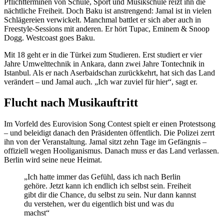
Pflichtterminen von Schule, Sport und Musikschule reizt ihn die
nächtliche Freiheit. Doch Baku ist anstrengend: Jamal ist in vielen
Schlägereien verwickelt. Manchmal battlet er sich aber auch in
Freestyle-Sessions mit anderen. Er hört Tupac, Eminem & Snoop
Dogg. Westcoast goes Baku.
Mit 18 geht er in die Türkei zum Studieren. Erst studiert er vier
Jahre Umwelttechnik in Ankara, dann zwei Jahre Tontechnik in
Istanbul. Als er nach Aserbaidschan zurückkehrt, hat sich das Land
verändert – und Jamal auch. „Ich war zuviel für hier“, sagt er.
Flucht nach Musikauftritt
Im Vorfeld des Eurovision Song Contest spielt er einen Protestsong
– und beleidigt danach den Präsidenten öffentlich. Die Polizei zerrt
ihn von der Veranstaltung. Jamal sitzt zehn Tage im Gefängnis –
offiziell wegen Hooliganismus. Danach muss er das Land verlassen.
Berlin wird seine neue Heimat.
„Ich hatte immer das Gefühl, dass ich nach Berlin
gehöre. Jetzt kann ich endlich ich selbst sein. Freiheit
gibt dir die Chance, du selbst zu sein. Nur dann kannst
du verstehen, wer du eigentlich bist und was du
machst“